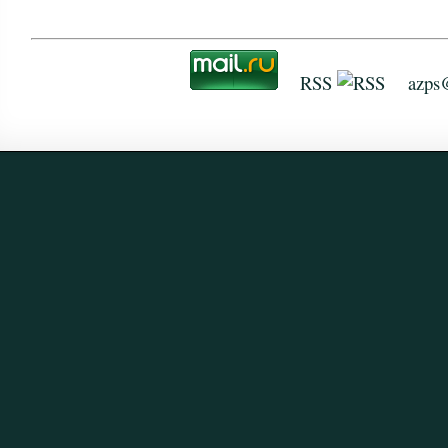
RSS
azps